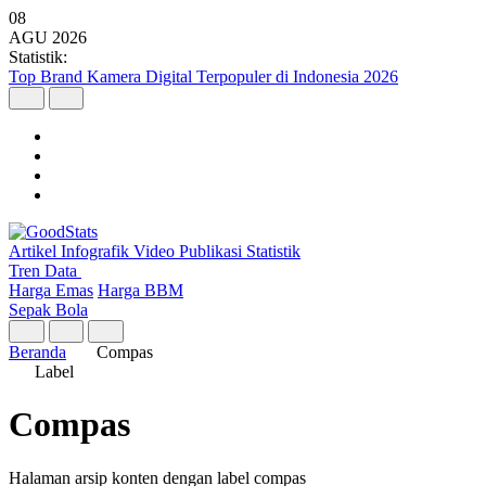
08
AGU
2026
Statistik:
Top Brand Kamera Digital Terpopuler di Indonesia 2026
Artikel
Infografik
Video
Publikasi
Statistik
Tren Data
Harga Emas
Harga BBM
Sepak Bola
Beranda
Compas
Label
Compas
Halaman arsip konten dengan label compas