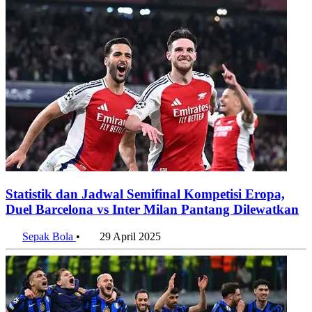
Statistik dan Jadwal Semifinal Kompetisi Eropa,
Duel Barcelona vs Inter Milan Pantang Dilewatkan
Sepak Bola
•
29 April 2025