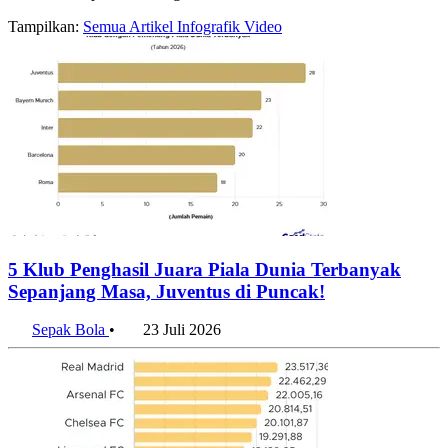
Tampilkan:
Semua
Artikel
Infografik
Video
5 Klub Penghasil Juara Piala Dunia Terbanyak
Sepanjang Masa, Juventus di Puncak!
Sepak Bola
•
23 Juli 2026