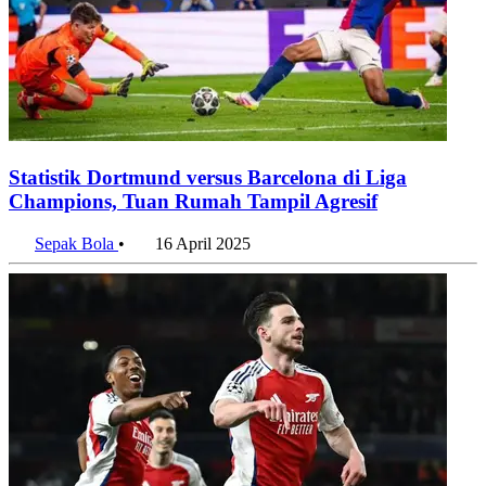
Statistik Dortmund versus Barcelona di Liga
Champions, Tuan Rumah Tampil Agresif
Sepak Bola
•
16 April 2025