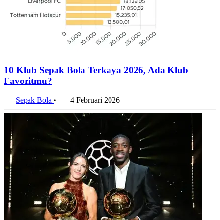
10 Klub Sepak Bola Terkaya 2026, Ada Klub
Favoritmu?
Sepak Bola
•
4 Februari 2026