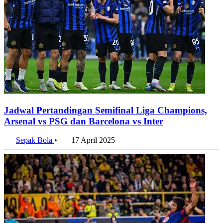
Jadwal Pertandingan Semifinal Liga Champions,
Arsenal vs PSG dan Barcelona vs Inter
Sepak Bola
•
17 April 2025