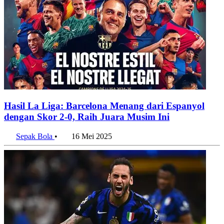
Hasil La Liga: Barcelona Menang dari Espanyol
dengan Skor 2-0, Raih Juara Musim Ini
Sepak Bola
•
16 Mei 2025