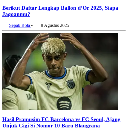
Berikut Daftar Lengkap Ballon d’Or 2025, Siapa
Jagoanmu?
Sepak Bola
•
8 Agustus 2025
Hasil Pramusim FC Barcelona vs FC Seoul, Ajang
Unjuk Gigi Si Nomor 10 Baru Blaugrana