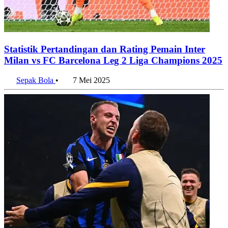
Statistik Pertandingan dan Rating Pemain Inter
Milan vs FC Barcelona Leg 2 Liga Champions 2025
Sepak Bola
•
7 Mei 2025