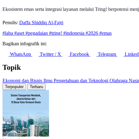
Ekosistem emas serta integrasi layanan melalui Tring! berpotensi m
Penulis:
Daffa Shiddiq Al-Fajri
#laba
#aset
#pegadaian
#tring!
#indonesia
#2026
#emas
Bagikan infografik ini:
WhatsApp
Twitter / X
Facebook
Telegram
Linked
Topik
Ekonomi dan Bisnis
Ilmu Pengetahuan dan Teknologi
Olahraga
Nasi
Terpopuler
Terbaru