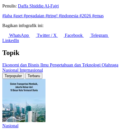
Penulis:
Daffa Shiddiq Al-Fajri
#laba
#aset
#pegadaian
#tring!
#indonesia
#2026
#emas
Bagikan infografik ini:
WhatsApp
Twitter / X
Facebook
Telegram
LinkedIn
Topik
Ekonomi dan Bisnis
Ilmu Pengetahuan dan Teknologi
Olahraga
Nasional
Internasional
Terpopuler
Terbaru
Nasional