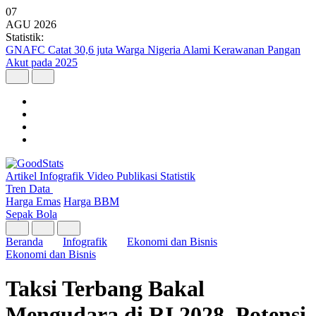
07
AGU
2026
Statistik:
GNAFC Catat 30,6 juta Warga Nigeria Alami Kerawanan Pangan
Akut pada 2025
Artikel
Infografik
Video
Publikasi
Statistik
Tren Data
Harga Emas
Harga BBM
Sepak Bola
Beranda
Infografik
Ekonomi dan Bisnis
Ekonomi dan Bisnis
Taksi Terbang Bakal
Mengudara di RI 2028, Potensi