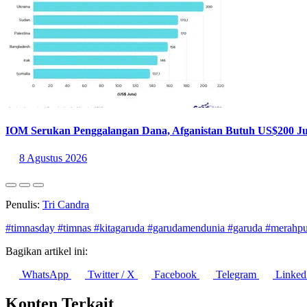
IOM Serukan Penggalangan Dana, Afganistan Butuh US$200 Jut
8 Agustus 2026
Penulis:
Tri Candra
#timnasday
#timnas
#kitagaruda
#garudamendunia
#garuda
#merahpu
Bagikan artikel ini:
WhatsApp
Twitter / X
Facebook
Telegram
Linked
Konten Terkait