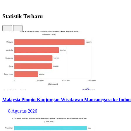
Statistik Terbaru
Malaysia Pimpin Kunjungan Wisatawan Mancanegara ke Indones
8 Agustus 2026