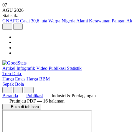
07
AGU
2026
Statistik:
GNAFC Catat 30,6 juta Warga Nigeria Alami Kerawanan Pangan Ak
Artikel
Infografik
Video
Publikasi
Statistik
Tren Data
Harga Emas
Harga BBM
Sepak Bola
Beranda
Publikasi
Industri & Perdagangan
Pratinjau PDF
— 16 halaman
Buka di tab baru