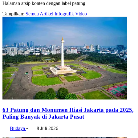
Halaman arsip konten dengan label patung
Tampilkan:
Semua
Artikel
Infografik
Video
63 Patung dan Monumen Hiasi Jakarta pada 2025,
Paling Banyak di Jakarta Pusat
Budaya
•
8 Juli 2026