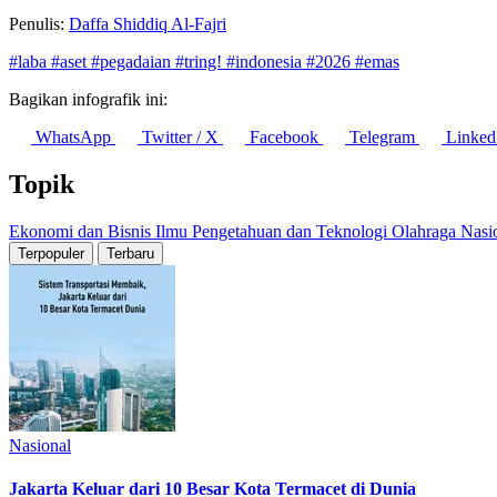
Penulis:
Daffa Shiddiq Al-Fajri
#laba
#aset
#pegadaian
#tring!
#indonesia
#2026
#emas
Bagikan infografik ini:
WhatsApp
Twitter / X
Facebook
Telegram
Linked
Topik
Ekonomi dan Bisnis
Ilmu Pengetahuan dan Teknologi
Olahraga
Nasi
Terpopuler
Terbaru
Nasional
Jakarta Keluar dari 10 Besar Kota Termacet di Dunia