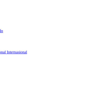
In
onal
Internasional