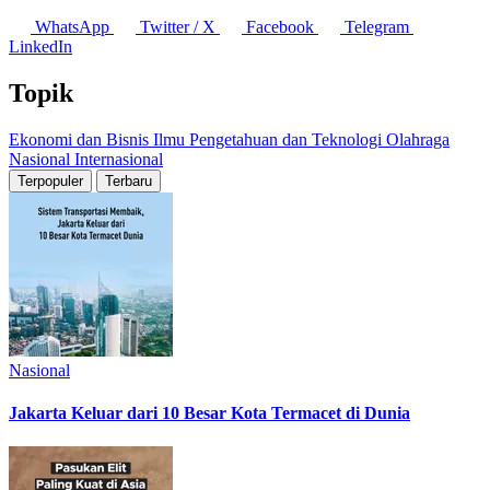
WhatsApp
Twitter / X
Facebook
Telegram
LinkedIn
Topik
Ekonomi dan Bisnis
Ilmu Pengetahuan dan Teknologi
Olahraga
Nasional
Internasional
Terpopuler
Terbaru
Nasional
Jakarta Keluar dari 10 Besar Kota Termacet di Dunia