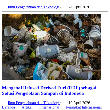
Ilmu Pengetahuan dan Teknologi
•
24 April 2026
Mengenal Refused Derived Fuel (RDF) sebagai
Solusi Pengelolaan Sampah di Indonesia
Ilmu Pengetahuan dan Teknologi
•
10 April 2026
Beranda
Artikel
Internasional
Peringkat Internasional