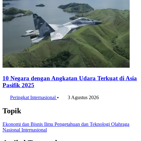
10 Negara dengan Angkatan Udara Terkuat di Asia
Pasifik 2025
Peringkat Internasional
•
3 Agustus 2026
Topik
Ekonomi dan Bisnis
Ilmu Pengetahuan dan Teknologi
Olahraga
Nasional
Internasional