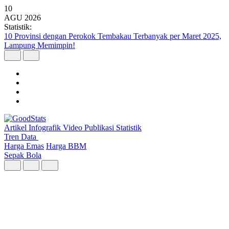
10
AGU
2026
Statistik:
10 Isu yang Melatarbelakangi Pelanggaran Kebebasan Berekspresi
Digital Triwulan II 2026
Artikel
Infografik
Video
Publikasi
Statistik
Tren Data
Harga Emas
Harga BBM
Sepak Bola