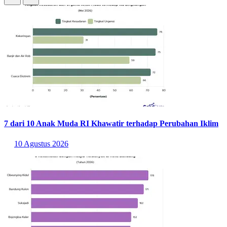
7 dari 10 Anak Muda RI Khawatir terhadap Perubahan Iklim
10 Agustus 2026