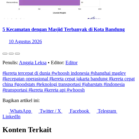
5 Kecamatan dengan Masjid Terbanyak di Kota Bandung
10 Agustus 2026
Penulis:
Anggia Leksa
•
Editor:
Editor
#kereta tercepat di dunia
#whoosh indonesia
#shanghai maglev
#kecepatan operasional
#kereta cepat jakarta bandung
#kereta cepat
china
#goodstats
#teknologi transportasi
#jabarstats
#indonesia
#transportasi
#kereta
#kereta api
#whoosh
Bagikan artikel ini:
WhatsApp
Twitter / X
Facebook
Telegram
LinkedIn
Konten Terkait