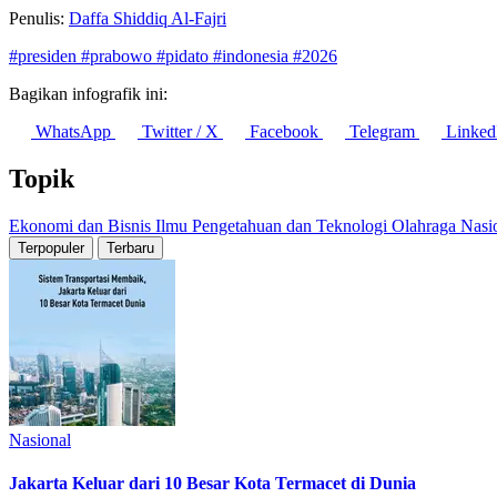
Penulis:
Daffa Shiddiq Al-Fajri
#presiden
#prabowo
#pidato
#indonesia
#2026
Bagikan infografik ini:
WhatsApp
Twitter / X
Facebook
Telegram
Linked
Topik
Ekonomi dan Bisnis
Ilmu Pengetahuan dan Teknologi
Olahraga
Nasi
Terpopuler
Terbaru
Nasional
Jakarta Keluar dari 10 Besar Kota Termacet di Dunia