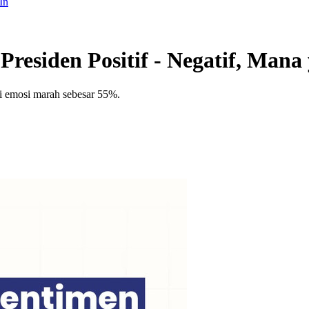
In
residen Positif - Negatif, Man
si emosi marah sebesar 55%.