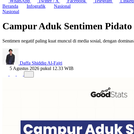
WhatsApp
Twitter / X
Facebook
Telegram
Linked
Beranda
Infografik
Nasional
Nasional
Campur Aduk Sentimen Pidato P
Sentimen negatif paling kuat muncul di media sosial, dengan domina
Daffa Shiddiq Al-Fajri
5 Agustus 2026 pukul 12.33 WIB