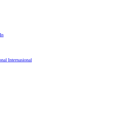
In
onal
Internasional