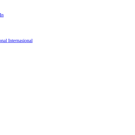
In
onal
Internasional