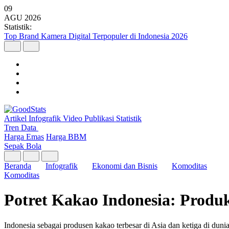
09
AGU
2026
Statistik:
Top Brand Kamera Digital Terpopuler di Indonesia 2026
Artikel
Infografik
Video
Publikasi
Statistik
Tren Data
Harga Emas
Harga BBM
Sepak Bola
Beranda
Infografik
Ekonomi dan Bisnis
Komoditas
Komoditas
Potret Kakao Indonesia: Produk
Indonesia sebagai produsen kakao terbesar di Asia dan ketiga di duni