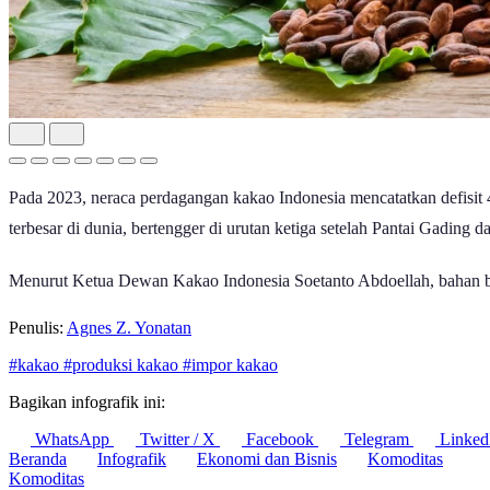
Pada 2023, neraca perdagangan kakao Indonesia mencatatkan defisit 4
terbesar di dunia, bertengger di urutan ketiga setelah Pantai Gading 
Menurut Ketua Dewan Kakao Indonesia Soetanto Abdoellah, bahan bak
Penulis:
Agnes Z. Yonatan
#kakao
#produksi kakao
#impor kakao
Bagikan infografik ini:
WhatsApp
Twitter / X
Facebook
Telegram
Linked
Beranda
Infografik
Ekonomi dan Bisnis
Komoditas
Komoditas