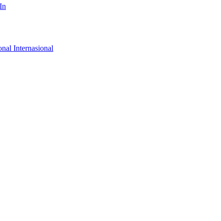
In
onal
Internasional