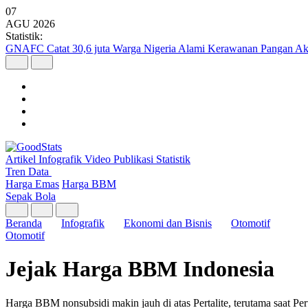
07
AGU
2026
Statistik:
GNAFC Catat 30,6 juta Warga Nigeria Alami Kerawanan Pangan Ak
Artikel
Infografik
Video
Publikasi
Statistik
Tren Data
Harga Emas
Harga BBM
Sepak Bola
Beranda
Infografik
Ekonomi dan Bisnis
Otomotif
Otomotif
Jejak Harga BBM Indonesia
Harga BBM nonsubsidi makin jauh di atas Pertalite, terutama saat Pe