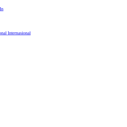
In
onal
Internasional