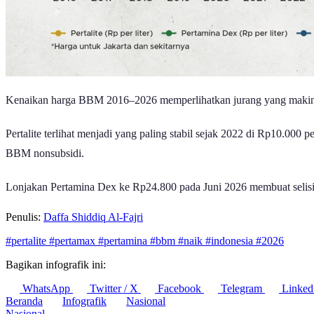
Kenaikan harga BBM 2016–2026 memperlihatkan jurang yang makin leb
Pertalite terlihat menjadi yang paling stabil sejak 2022 di Rp10.000
BBM nonsubsidi.
Lonjakan Pertamina Dex ke Rp24.800 pada Juni 2026 membuat selisihnya
Penulis:
Daffa Shiddiq Al-Fajri
#pertalite
#pertamax
#pertamina
#bbm
#naik
#indonesia
#2026
Bagikan infografik ini:
WhatsApp
Twitter / X
Facebook
Telegram
Linked
Beranda
Infografik
Nasional
Nasional