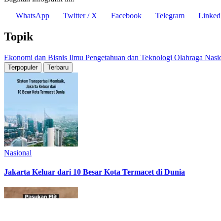
WhatsApp
Twitter / X
Facebook
Telegram
Linked
Topik
Ekonomi dan Bisnis
Ilmu Pengetahuan dan Teknologi
Olahraga
Nasi
Terpopuler
Terbaru
Nasional
Jakarta Keluar dari 10 Besar Kota Termacet di Dunia