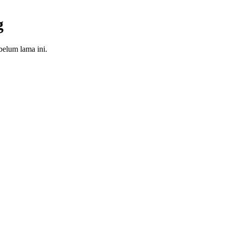
g
elum lama ini.