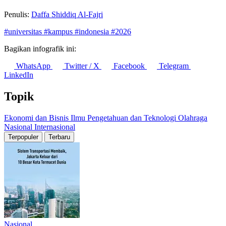
Penulis:
Daffa Shiddiq Al-Fajri
#universitas
#kampus
#indonesia
#2026
Bagikan infografik ini:
WhatsApp
Twitter / X
Facebook
Telegram
LinkedIn
Topik
Ekonomi dan Bisnis
Ilmu Pengetahuan dan Teknologi
Olahraga
Nasional
Internasional
Terpopuler
Terbaru
Nasional