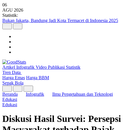
06
AGU
2026
Statistik:
Bukan Jakarta, Bandung Jadi Kota Termacet di Indonesia 2025
Artikel
Infografik
Video
Publikasi
Statistik
Tren Data
Harga Emas
Harga BBM
Sepak Bola
Beranda
Infografik
Ilmu Pengetahuan dan Teknologi
Edukasi
Edukasi
Diskusi Hasil Survei: Persepsi
Masyarakat terhadap Pajak