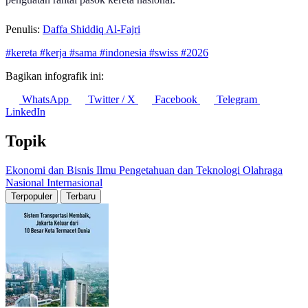
Penulis:
Daffa Shiddiq Al-Fajri
#kereta
#kerja
#sama
#indonesia
#swiss
#2026
Bagikan infografik ini:
WhatsApp
Twitter / X
Facebook
Telegram
LinkedIn
Topik
Ekonomi dan Bisnis
Ilmu Pengetahuan dan Teknologi
Olahraga
Nasional
Internasional
Terpopuler
Terbaru