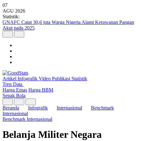
07
AGU
2026
Statistik:
GNAFC Catat 30,6 juta Warga Nigeria Alami Kerawanan Pangan
Akut pada 2025
Artikel
Infografik
Video
Publikasi
Statistik
Tren Data
Harga Emas
Harga BBM
Sepak Bola
Beranda
Infografik
Internasional
Benchmark
Internasional
Benchmark Internasional
Belanja Militer Negara