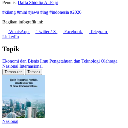
Penulis:
Daffa Shiddiq Al-Fajri
#kilang
#mini
#jawa
#lng
#indonesia
#2026
Bagikan infografik ini:
WhatsApp
Twitter / X
Facebook
Telegram
LinkedIn
Topik
Ekonomi dan Bisnis
Ilmu Pengetahuan dan Teknologi
Olahraga
Nasional
Internasional
Terpopuler
Terbaru
Nasional