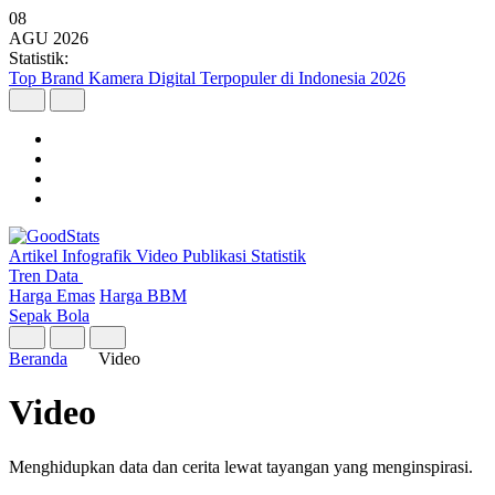
08
AGU
2026
Statistik:
Top Brand Kamera Digital Terpopuler di Indonesia 2026
Artikel
Infografik
Video
Publikasi
Statistik
Tren Data
Harga Emas
Harga BBM
Sepak Bola
Beranda
Video
Video
Menghidupkan data dan cerita lewat tayangan yang menginspirasi.