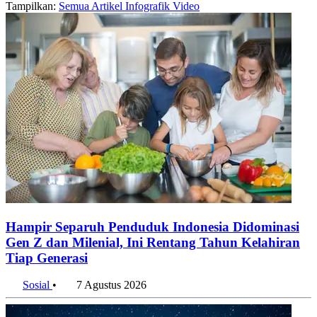
Tampilkan:
Semua
Artikel
Infografik
Video
Hampir Separuh Penduduk Indonesia Didominasi
Gen Z dan Milenial, Ini Rentang Tahun Kelahiran
Tiap Generasi
Sosial
•
7 Agustus 2026