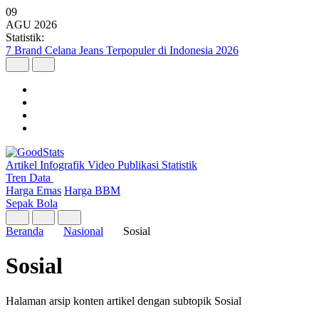
09
AGU
2026
Statistik:
Wilayah dengan Pertumbuhan Ekonomi Tertinggi Triwulan II 2026
Artikel
Infografik
Video
Publikasi
Statistik
Tren Data
Harga Emas
Harga BBM
Sepak Bola
Beranda
Nasional
Sosial
Sosial
Halaman arsip konten artikel dengan subtopik Sosial