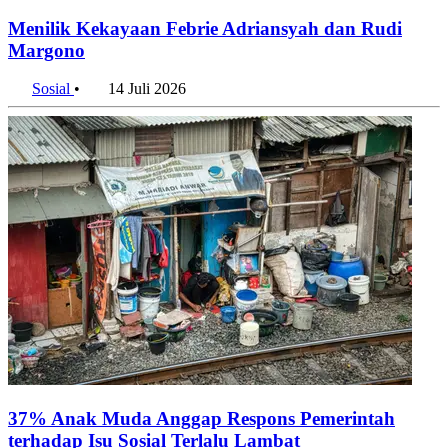
Menilik Kekayaan Febrie Adriansyah dan Rudi
Margono
Sosial
•
14 Juli 2026
37% Anak Muda Anggap Respons Pemerintah
terhadap Isu Sosial Terlalu Lambat