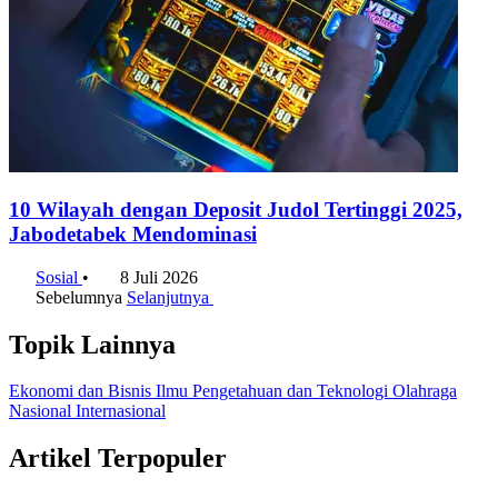
10 Wilayah dengan Deposit Judol Tertinggi 2025,
Jabodetabek Mendominasi
Sosial
•
8 Juli 2026
Sebelumnya
Selanjutnya
Topik Lainnya
Ekonomi dan Bisnis
Ilmu Pengetahuan dan Teknologi
Olahraga
Nasional
Internasional
Artikel Terpopuler