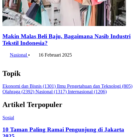
Makin Malas Beli Baju, Bagaimana Nasib Industri
Tekstil Indonesia?
Nasional
•
16 Februari 2025
Topik
Ekonomi dan Bisnis
(1301)
Ilmu Pengetahuan dan Teknologi
(805)
Olahraga
(2392)
Nasional
(1317)
Internasional
(1206)
Artikel Terpopuler
Sosial
10 Taman Paling Ramai Pengunjung di Jakarta