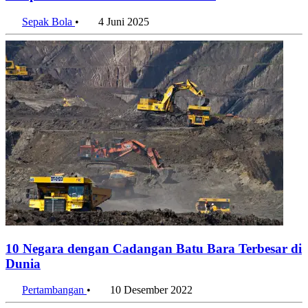
Sempurna Ivankovic Lawan Garuda
Sepak Bola
•
4 Juni 2025
10 Negara dengan Cadangan Batu Bara Terbesar di
Dunia
Pertambangan
•
10 Desember 2022