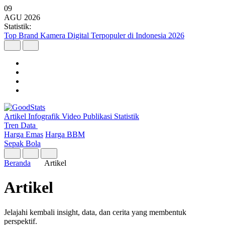
09
AGU
2026
Statistik:
Malaysia Pimpin Kunjungan Wisatawan Mancanegara ke Indonesia
pada Semester I 2026
Artikel
Infografik
Video
Publikasi
Statistik
Tren Data
Harga Emas
Harga BBM
Sepak Bola
Beranda
Artikel
Artikel
Jelajahi kembali insight, data, dan cerita yang membentuk