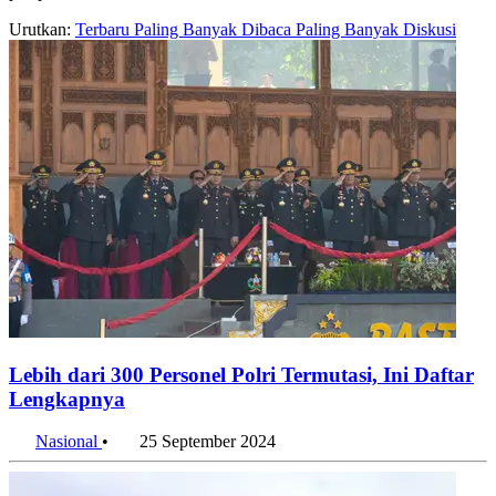
perspektif.
Urutkan:
Terbaru
Paling Banyak Dibaca
Paling Banyak Diskusi
Lebih dari 300 Personel Polri Termutasi, Ini Daftar
Lengkapnya
Nasional
•
25 September 2024