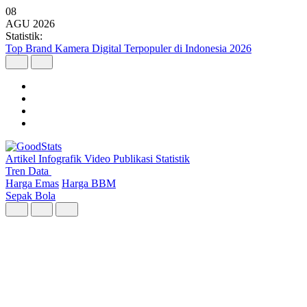
08
AGU
2026
Statistik:
Top Brand Kamera Digital Terpopuler di Indonesia 2026
Artikel
Infografik
Video
Publikasi
Statistik
Tren Data
Harga Emas
Harga BBM
Sepak Bola