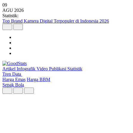
09
AGU
2026
Statistik:
Malaysia Pimpin Kunjungan Wisatawan Mancanegara ke Indonesia
pada Semester I 2026
Artikel
Infografik
Video
Publikasi
Statistik
Tren Data
Harga Emas
Harga BBM
Sepak Bola