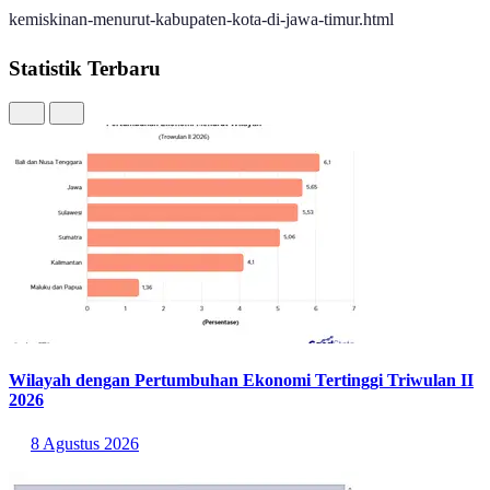
https://jatim.bps.go.id/id/statistics-table/2/NjA2IzI=/garis-
kemiskinan-menurut-kabupaten-kota-di-jawa-timur.html
Statistik Terbaru
Wilayah dengan Pertumbuhan Ekonomi Tertinggi Triwulan II
2026
8 Agustus 2026