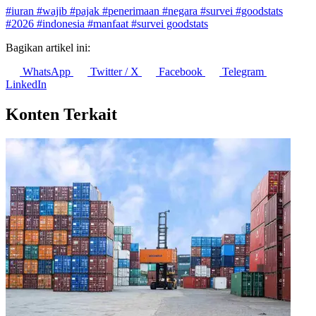
#iuran
#wajib
#pajak
#penerimaan
#negara
#survei
#goodstats
#2026
#indonesia
#manfaat
#survei goodstats
Bagikan artikel ini:
WhatsApp
Twitter / X
Facebook
Telegram
LinkedIn
Konten Terkait