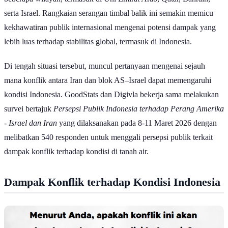
Peperangan di Iran | Arab Center
Melihat konflik yang belum juga mereda antara Israel, Iran, dan
Amerika Serikat, perhatian publik global kembali tertuju pada
dinamika geopolitik di kawasan Timur Tengah. Ketegangan ini
sebelumnya sempat memuncak dalam Perang 12 Hari Israel–Iran
2025 yang berlangsung pada 13–24 Juni 2025 dan dipicu oleh
serangan udara Israel terhadap sejumlah target di Iran.
Memasuki awal Maret 2026, situasi masih diwarnai oleh rangkaian
aksi militer yang saling berbalas. Pada akhir Februari lalu, Israel
bersama Amerika Serikat melancarkan serangan udara ke sejumlah