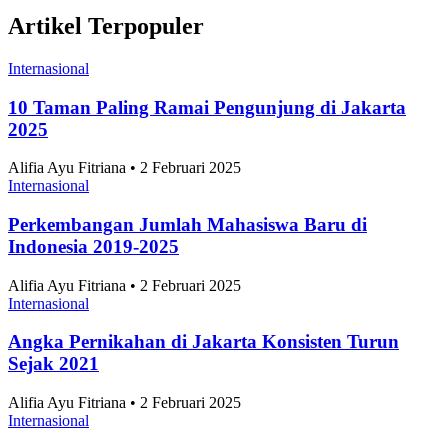
Bersua di Final World Cup, Bagaimana Jika
Spanyol dan Argentina Berperang?
Peristiwa Internasional
•
20 Juli 2026
Gelombang Panas Ekstrem Eropa Tembus Lebih