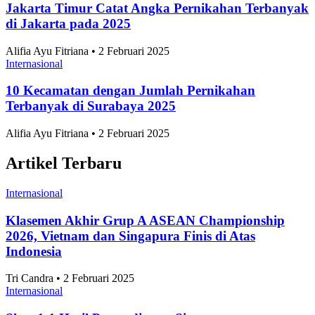
Dari 40°C, Mengapa Bisa Terjadi?
Peristiwa Internasional
•
10 Juli 2026
Topik
Ekonomi dan Bisnis
Ilmu Pengetahuan dan Teknologi
Olahraga
Nasional
Internasional
Artikel Terpopuler
Internasional
10 Taman Paling Ramai Pengunjung di Jakarta
2025
Alifia Ayu Fitriana • 2 Februari 2025
Internasional
Perkembangan Jumlah Mahasiswa Baru di
Indonesia 2019-2025