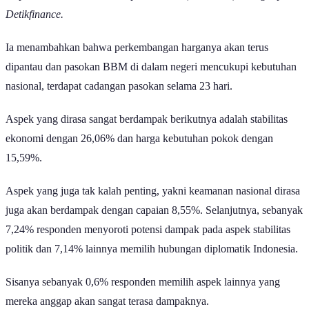
Dampak terbesar konflik Iran vs AS-Israel | GoodStats
Penutupan Selat Hormuz yang diumumkan oleh Garda Revolusi
Iran secara otomatis mengganggu perdagangan minyak
internasional. Hal ini membuat publik berspekulasi bahwa mereka
akan merasa sangat terdampak dengan harga bahan bakar mesin
(BBM) dan energi, sebagaimana yang diutarakan oleh 34,8%
responden.
Menteri Energi dan Sumber Daya Mineral (ESDM), Bahlil
Lahadalia mengatakan bahwa pemerintah terus memantau harga