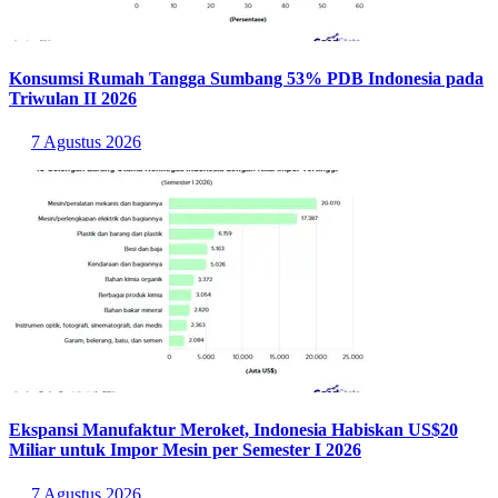
juga akan berdampak dengan capaian 8,55%. Selanjutnya, sebanyak
7,24% responden menyoroti potensi dampak pada aspek stabilitas
politik dan 7,14% lainnya memilih hubungan diplomatik Indonesia.
Sisanya sebanyak 0,6% responden memilih aspek lainnya yang
mereka anggap akan sangat terasa dampaknya.
Baca Juga:
Survei GoodStats: Eskalasi Konflik Iran Vs AS-Israel
dari Kacamata Publik Indonesia
Sumber:
https://goodstats.id/publication/survei-persepsi-publik-indonesia-
terhadap-perang-amerika-israel-dan-iran-VxdUU
Statistik Terbaru