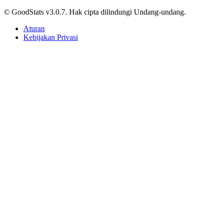
Susunan Pemain Indonesia vs Singapura di ASEAN
Championship 2026, Formasi 3-5-2 dan nama
Nadeo-Amat Diganti Cahya-Wahyu
Tri Candra • 2 Februari 2025
Internasional
Prediksi dan Head-to-Head Singapura vs Indonesia,
Sudah Sewindu Merah Putih Tidak Terkalahkan
Tri Candra • 2 Februari 2025
Berjalan lebih jauh, menyelam lebih dalam, jelajahi beragam data.
Kategori Konten
Artikel
Infografik