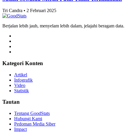
Klasemen Akhir Grup A ASEAN Championship
2026, Vietnam dan Singapura Finis di Atas
Indonesia
Tri Candra • 2 Februari 2025
Internasional
Skor 1-1 Hasil Pertandingan Singapura vs
Indonesia di ASEAN Championship 2026, Langkah
Tim Garuda Terhenti di Fase Grup
Tri Candra • 2 Februari 2025
Internasional
Skor 0-0 Hasil Babak Pertama Singapura vs
Indonesia di ASEAN Championship 2026, Kans
The Lions Lolos 4 Besar Kian Besar
Tri Candra • 2 Februari 2025
Internasional