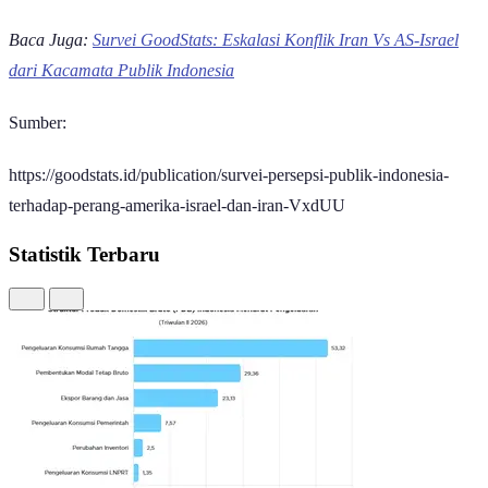
minyak dunia dari awal Januari.
“Sampai dengan sekarang, kita belum menghitung secara pasti
tentang anggaran kenaikan subsidi. Sebab, sampai dengan kemarin
saya hitung, angka rata-rata dari Januari sampai dengan sekarang, itu
belum melampaui US$70 per barrel," ujarnya di kompleks Istana
Kepresidenan, Jakarta Pusat pada Kamis (12/3/2026), mengutip
Detikfinance.
Ia menambahkan bahwa perkembangan harganya akan terus
dipantau dan pasokan BBM di dalam negeri mencukupi kebutuhan
nasional, terdapat cadangan pasokan selama 23 hari.
Aspek yang dirasa sangat berdampak berikutnya adalah stabilitas
ekonomi dengan 26,06% dan harga kebutuhan pokok dengan
15,59%.
Aspek yang juga tak kalah penting, yakni keamanan nasional dirasa