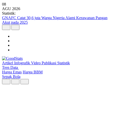
08
AGU
2026
Statistik:
Kunjungan Wisatawan Mancanegara Tembus 7 Juta per Semester I
2026
Artikel
Infografik
Video
Publikasi
Statistik
Tren Data
Harga Emas
Harga BBM
Sepak Bola