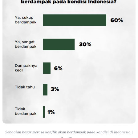
kota utama di Iran. Serangan tersebut menargetkan berbagai titik
strategis, mulai dari instalasi militer, fasilitas nuklir, hingga gedung
pemerintahan.
Iran kemudian merespons dengan meluncurkan ratusan rudal balistik
dan drone yang diarahkan ke fasilitas militer Amerika Serikat di
beberapa wilayah, termasuk di Uni Emirat Arab, Qatar, Bahrain,
serta Israel. Rangkaian serangan timbal balik ini semakin memicu
kekhawatiran publik internasional mengenai potensi dampak yang
lebih luas terhadap stabilitas global, termasuk di Indonesia.
Di tengah situasi tersebut, muncul pertanyaan mengenai sejauh
mana konflik antara Iran dan blok AS–Israel dapat memengaruhi
kondisi Indonesia. GoodStats dan Digivla bekerja sama melakukan
survei bertajuk
Persepsi Publik Indonesia terhadap Perang Amerika
- Israel dan Iran
yang dilaksanakan pada 8-11 Maret 2026 dengan
melibatkan 540 responden untuk menggali persepsi publik terkait