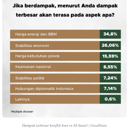
Sebagian besar merasa konflik akan berdampak pada kondisi di Indonesia |
GoodStats
Baca Juga:
Media Sosial Jadi Sumber Informasi Utama Terkait
Konflik Iran dan AS-Israel
Hasil survei menunjukkan bahwa lebih dari setengah responden,
yakni 60% menilai perang ini akan cukup berdampak pada situasi di
Indonesia. Sementara, 30% lainnya menilai akan sangat berdampak.
Ada juga yang menilai dampaknya kecil (6%), tidak tahu (3%), dan
tidak berdampak dengan (1%).