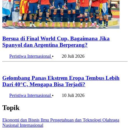
Ekspansi Manufaktur Meroket, Indonesia Habiskan US$20
Miliar untuk Impor Mesin per Semester I 2026
7 Agustus 2026
Penulis:
Faiza Az Zahra
•
Editor:
Editor
#israel
#iran
#amerika serikat
#konflik
#goodstats
#indonesia
#survei goodstats
Bagikan artikel ini:
WhatsApp
Twitter / X
Facebook
Telegram
LinkedIn
Konten Terkait