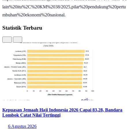
https://hubud.kemenhub.go.id/hubud/website/berita/4770#:~:text=Se
lain%20itu%2C%20KM%2038/2025,pilar%20pendukung%20pertu
mbuhan%20ekonomi%20nasional.
Statistik Terbaru
Kepuasan Jemaah Haji Indonesia 2026 Capai 83,28, Bandara
Lombok Catat Nilai Tertinggi