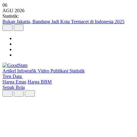
06
AGU
2026
Statistik:
Argo Merbabu Catat Penumpang Tertinggi dari 8 Layanan KA
Argo pada Semester I 2026
Artikel
Infografik
Video
Publikasi
Statistik
Tren Data
Harga Emas
Harga BBM
Sepak Bola