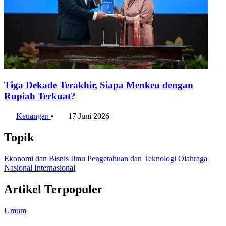
Tiga Dekade Terakhir, Siapa Menkeu dengan
Rupiah Terkuat?
Keuangan
•
17 Juni 2026
Topik
Ekonomi dan Bisnis
Ilmu Pengetahuan dan Teknologi
Olahraga
Nasional
Internasional
Artikel Terpopuler
Umum