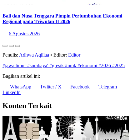
Bali dan Nusa Tenggara Pimpin Pertumbuhan Ekonomi
Regional pada Triwulan II 2026
6 Agustus 2026
Penulis:
Adhwa Aqillaa
•
Editor:
Editor
#jawa timur
#surabaya'
#gresik
#umk
#ekonomi
#2026
#2025
Bagikan artikel ini:
WhatsApp
Twitter / X
Facebook
Telegram
LinkedIn
Konten Terkait