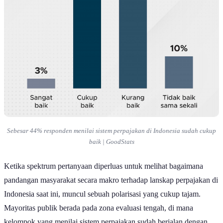
Sebesar 44% responden menilai sistem perpajakan di Indonesia sudah cukup
baik | GoodStats
Ketika spektrum pertanyaan diperluas untuk melihat bagaimana
pandangan masyarakat secara makro terhadap lanskap perpajakan di
Indonesia saat ini, muncul sebuah polarisasi yang cukup tajam.
Mayoritas publik berada pada zona evaluasi tengah, di mana
kelompok yang menilai sistem perpajakan sudah berjalan dengan