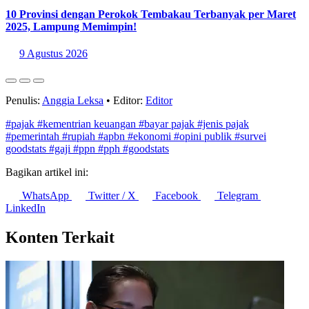
10 Provinsi dengan Perokok Tembakau Terbanyak per Maret
2025, Lampung Memimpin!
9 Agustus 2026
Penulis:
Anggia Leksa
•
Editor:
Editor
#pajak
#kementrian keuangan
#bayar pajak
#jenis pajak
#pemerintah
#rupiah
#apbn
#ekonomi
#opini publik
#survei
goodstats
#gaji
#ppn
#pph
#goodstats
Bagikan artikel ini:
WhatsApp
Twitter / X
Facebook
Telegram
LinkedIn
Konten Terkait