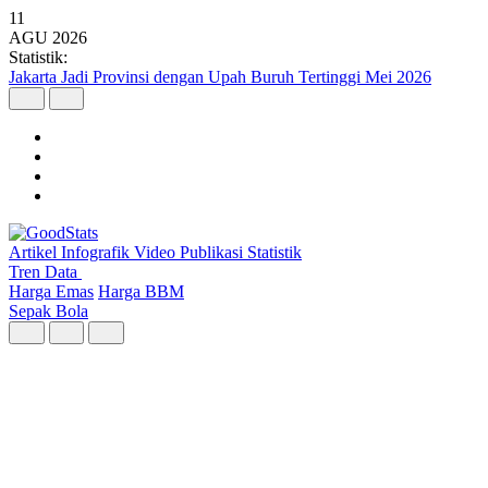
11
AGU
2026
Statistik:
10 Provinsi dengan Persentase Penduduk Miskin Tertinggi pada
Maret 2026
Artikel
Infografik
Video
Publikasi
Statistik
Tren Data
Harga Emas
Harga BBM
Sepak Bola