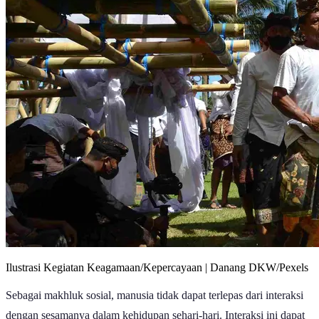
Ilustrasi Kegiatan Keagamaan/Kepercayaan | Danang DKW/Pexels
Sebagai makhluk sosial, manusia tidak dapat terlepas dari interaksi