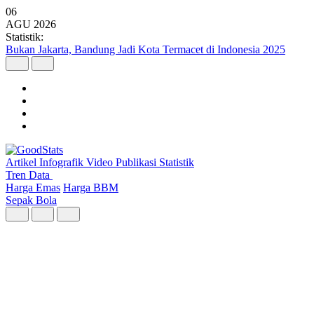
06
AGU
2026
Statistik:
Argo Merbabu Catat Penumpang Tertinggi dari 8 Layanan KA
Argo pada Semester I 2026
Artikel
Infografik
Video
Publikasi
Statistik
Tren Data
Harga Emas
Harga BBM
Sepak Bola