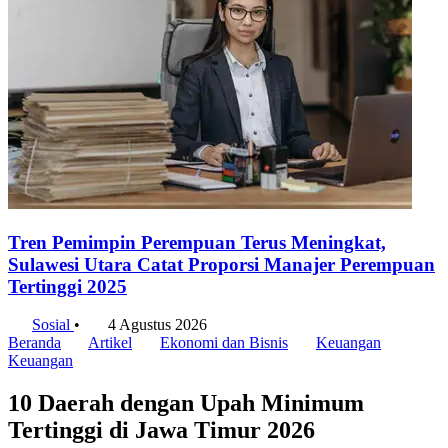
Tren Pemimpin Perempuan Terus Meningkat,
Sulawesi Utara Catat Proporsi Manajer Perempuan
Tertinggi 2025
Sosial
•
4 Agustus 2026
Beranda
Artikel
Ekonomi dan Bisnis
Keuangan
Keuangan
10 Daerah dengan Upah Minimum