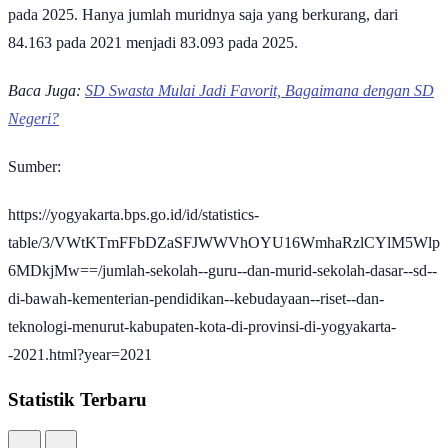
pada 2025. Hanya jumlah muridnya saja yang berkurang, dari
84.163 pada 2021 menjadi 83.093 pada 2025.
Baca Juga:
SD Swasta Mulai Jadi Favorit, Bagaimana dengan SD
Negeri?
Sumber:
https://yogyakarta.bps.go.id/id/statistics-
table/3/VWtKTmFFbDZaSFJWWVhOYU16WmhaRzlCYlM5Wlp
6MDkjMw==/jumlah-sekolah--guru--dan-murid-sekolah-dasar--sd--
di-bawah-kementerian-pendidikan--kebudayaan--riset--dan-
teknologi-menurut-kabupaten-kota-di-provinsi-di-yogyakarta-
-2021.html?year=2021
Statistik Terbaru