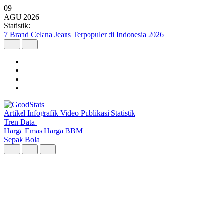
09
AGU
2026
Statistik:
Wilayah dengan Pertumbuhan Ekonomi Tertinggi Triwulan II 2026
Artikel
Infografik
Video
Publikasi
Statistik
Tren Data
Harga Emas
Harga BBM
Sepak Bola